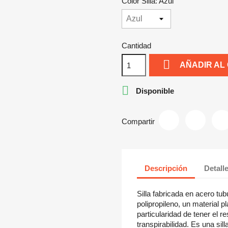
Color Silla: Azul
Cantidad

AÑADIR AL

Disponible
Compartir
Descripción
Detall
Silla fabricada en acero t
polipropileno, un material pl
particularidad de tener el r
transpirabilidad. Es una si