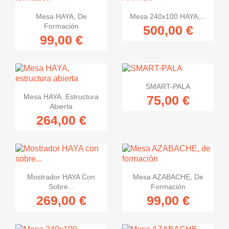


Vista rápida
Vista rápida
Mesa HAYA, De
Mesa 240x100 HAYA,...
Formación
500,00 €
99,00 €

Vista rápida
SMART-PALA

Vista rápida
Mesa HAYA, Estructura
75,00 €
Abierta
264,00 €


Vista rápida
Vista rápida
Mostrador HAYA Con
Mesa AZABACHE, De
Sobre...
Formación
269,00 €
99,00 €