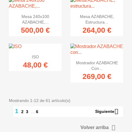


Vista rápida
Vista rápida
Mesa 240x100
Mesa AZABACHE,
AZABACHE,...
Estructura...
500,00 €
264,00 €

Vista rápida
ISO

Vista rápida
Mostrador AZABACHE
48,00 €
Con...
269,00 €
Mostrando 1-12 de 61 artículo(s)

1
Siguiente
2
3
…
6

Volver arriba